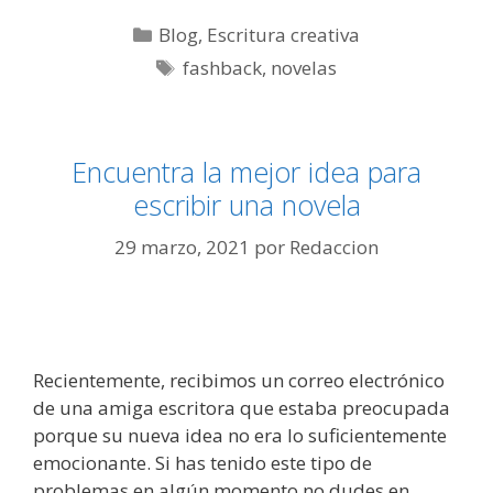
Categorías
Blog
,
Escritura creativa
Etiquetas
fashback
,
novelas
Encuentra la mejor idea para
escribir una novela
29 marzo, 2021
por
Redaccion
Recientemente, recibimos un correo electrónico
de una amiga escritora que estaba preocupada
porque su nueva idea no era lo suficientemente
emocionante. Si has tenido este tipo de
problemas en algún momento no dudes en