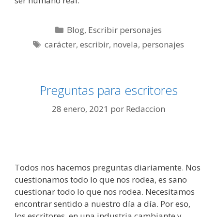
ser humano real.
Categorías
Blog
,
Escribir personajes
Etiquetas
carácter
,
escribir
,
novela
,
personajes
Preguntas para escritores
28 enero, 2021
por
Redaccion
Todos nos hacemos preguntas diariamente. Nos
cuestionamos todo lo que nos rodea, es sano
cuestionar todo lo que nos rodea. Necesitamos
encontrar sentido a nuestro día a día. Por eso,
los escritores, en una industria cambiante y