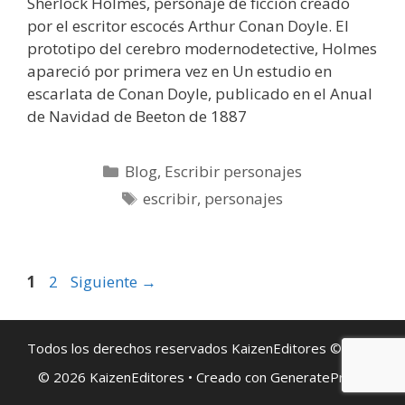
Sherlock Holmes, personaje de ficción creado
por el escritor escocés Arthur Conan Doyle. El
prototipo del cerebro modernodetective, Holmes
apareció por primera vez en Un estudio en
escarlata de Conan Doyle, publicado en el Anual
de Navidad de Beeton de 1887
Categorías
Blog
,
Escribir personajes
Etiquetas
escribir
,
personajes
Página
Página
1
2
Siguiente
→
Todos los derechos reservados KaizenEditores © 2019
© 2026 KaizenEditores
• Creado con
GeneratePress