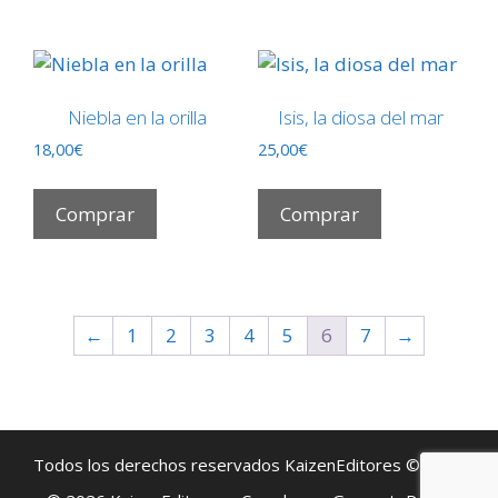
Niebla en la orilla
Isis, la diosa del mar
18,00
€
25,00
€
Comprar
Comprar
←
1
2
3
4
5
6
7
→
Todos los derechos reservados KaizenEditores © 2019