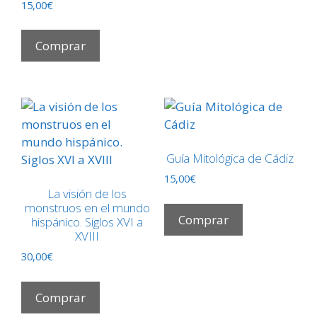
Valorado
15,00
€
con
5.00
de 5
Comprar
Guía Mitológica de Cádiz
15,00
€
La visión de los
monstruos en el mundo
Comprar
hispánico. Siglos XVI a
XVIII
30,00
€
Comprar