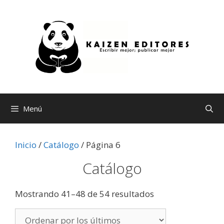
Saltar
al
contenido
Menú
Inicio
/
Catálogo
/ Página 6
Catálogo
Ordenado
Mostrando 41–48 de 54 resultados
por
los