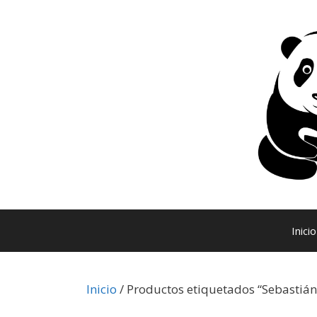
Saltar
al
contenido
Inicio
Inicio
/ Productos etiquetados “Sebastián