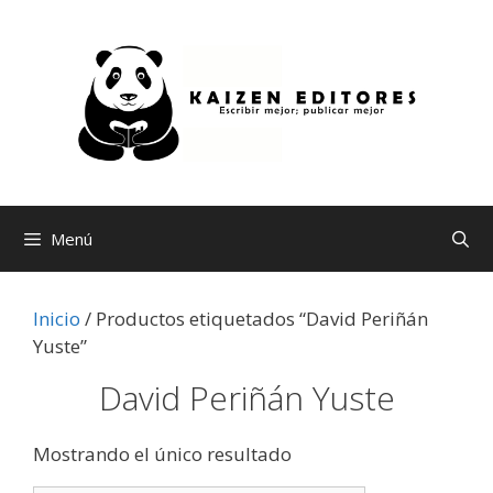
Saltar
al
contenido
Menú
Inicio
/ Productos etiquetados “David Periñán
Yuste”
David Periñán Yuste
Mostrando el único resultado