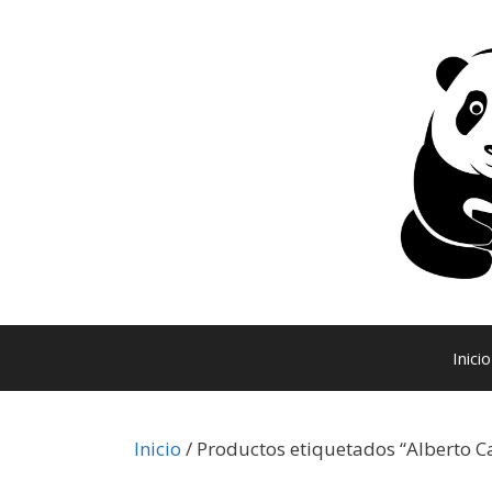
Saltar
al
contenido
Inicio
Inicio
/ Productos etiquetados “Alberto Ca